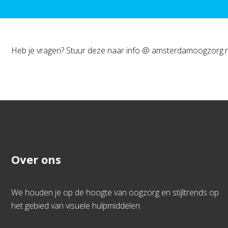
Heb je vragen? Stuur deze naar info @ amsterdamoogzorg.n
Over ons
We houden je op de hoogte van oogzorg en stijltrends op
het gebied van visuele hulpmiddelen.