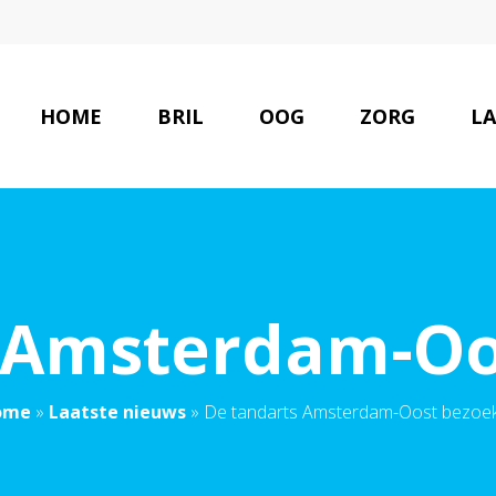
HOME
BRIL
OOG
ZORG
LA
s Amsterdam-Oo
ome
»
Laatste nieuws
»
De tandarts Amsterdam-Oost bezoe