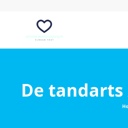
De tandart
H